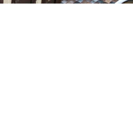
新北市中和區景德街58號
LINE ID : 0918005910
電話 : 02-89418193
信箱 :
jacky005910@gmail.com
統編 : 54012995
聯絡我們
關於聿建
|
服務項目
|
室內作品
|
3D繪圖
|
資訊分享
|
線上估價
|
影片分享
|